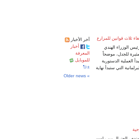
غاء ثلاث قوانين للمزارع
آخر الأخبار
أخبار
ئيس الوزراء الهندي
المعرفة
مثيرة للجدل، موضحاً
للموبايل
بدأ العملية الدستورية
±
رلمانية التي ستبدأ نهاية
» Older news
حية
هندي، الجنرال بپن راوت