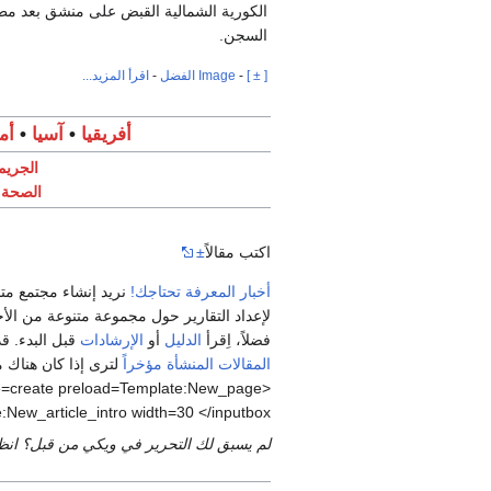
السجن.
[ ± ]
-
Image الفضل
-
اقرأ المزيد...
أفريقيا
•
آسيا
•
أم
الجريم
الصحة
•
اكتب مقالاً
±
أخبار المعرفة تحتاجك!
نريد إنشاء مجتمع متن
لإعداد التقارير حول مجموعة متنوعة من الأحد
فضلاً، اِقرأ
الدليل
أو
الإرشادات
قبل البدء. قد
المقالات المنشأة مؤخراً
لترى إذا كان هناك
pe=create preload=Template:New_page
:New_article_intro width=30 </inputbox>
لم يسبق لك التحرير في ويكي من قبل؟ ان