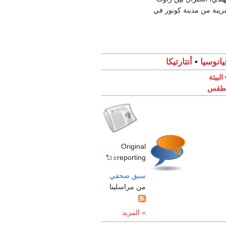
يبة من مدينة كونور في
يانوسيا
•
أنتارتيكا
البيئة
لطقس
Original
±
reporting
سبق صحفي
من مراسلينا
» المزيد