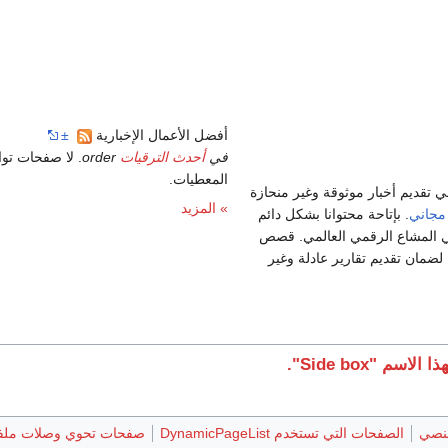
أفضل الأعمال الإخبارية
±
في
أحدث الترقيات
order
. لا صفحات تو
المعطيات.
 تقديم أخبار موثوقة وغير منحازة
» المزيد
مجاني
. بإتاحة محتوانا بشكل دائم
في المشاع الرقمي العالمي. قصص
لضمان تقديم تقارير عادلة وغير
سم "Side box".
لنصي
الصفحات التي تستخدم DynamicPageList
صفحات تحوي وصلات ملف