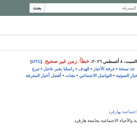
بحث
خطأ: زمن غير صحيح.
السبت، ٨ أغسطس ٢٠٢٦،
(
UTC
)
خذ نسخة
•
غرفة الأخبار
•
الهدف
•
راسلنا بخبر عاجل
•
تبرع
خبار الصوتية
•
التواصل الاجتماعي
•
تشات
•
أفضل أخبار المعرفة
جتماعية بهارڤرد
والأحياء الاجتماعية بجامعة هارڤرد.