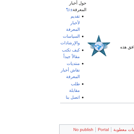
حول أخبار
المعرفة
±
تقديم
لأخبار
المعرفة
السياسات
والإرشادات
افق هذه
كيف تكتب
مقالاً جيداً
منتديات
نقاش أخبار
المعرفة
طلب
مقابلة
اتصل بنا
ات معطوبة
Portal
No publish