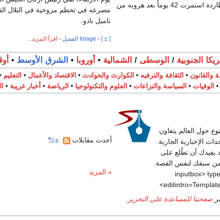
الكورية الشمالية القبض على منشق بعد مطاردة استمرت 42 يوماً بعد هروبه من
مصرعه في تحطم مروحية في التلال القر
تاميل نادو.
[ ± ]
-
Image الفضل
-
اقرأ المزيد...
ريكا الجنوبية
/
الوسطى
/
الشمالية
•
أوروبا
•
الشرق الأوسط
•
أوق
ة والقانون
•
الثقافة والترفيه
•
الكوارث والحوادث
•
الاقتصاد والأعمال
•
التعليم
•
الوفيات
•
السياسة والنزاعات
•
العلوم والتكنولوجيا
•
الرياضة
•
أخبار غريبة
•
ا
وع حول العالم يتعاون
أحدث مقابلات
±
اث الإخبارية الجارية.
 يفيدك أن تطّلع على
 من سبقك لنفس القصة.
» المزيد
<inputbox> ty
editintro=Template
ظر
صفحتنا للمساعدة على التحرير
.