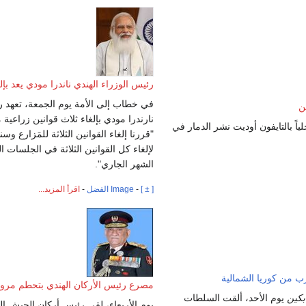
رئيس الوزراء الهندي ناندرا مودي يعد بإل
في خطاب إلى الأمة يوم الجمعة، تعهد ر
نارندرا مودي بإلغاء ثلاث قوانين زراعية 
حلياً بالتايفون أوديت نشر الدمار في
"قررنا إلغاء القوانين الثلاثة للمَزارع وسن
لإلغاء كل القوانين الثلاثة في الجلسات الب
الشهر الجاري".
[ ± ]
-
Image الفضل
-
اقرأ المزيد...
ب من كوريا الشمالية
مصرع رئيس الأركان الهندي بتحطم مرو
بكين
يوم الأحد، ألقت السلطات
يوم الأربعاء، لقي رئيس أركان الجيش ال